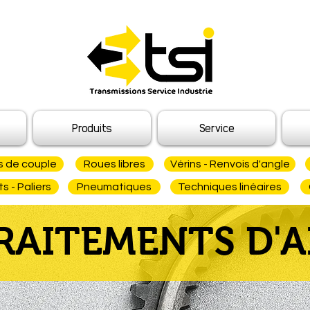
Produits
Service
s de couple
Roues libres
Vérins - Renvois d'angle
 - Paliers
Pneumatiques
Techniques linéaires
RAITEMENTS D'A