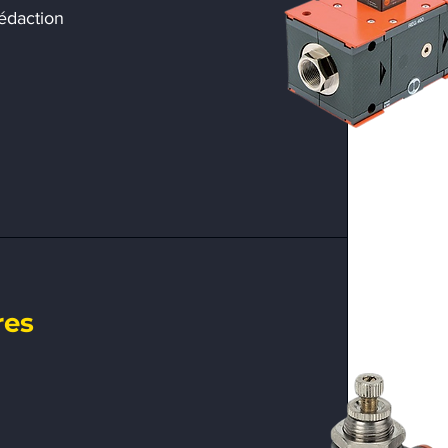
édaction
res