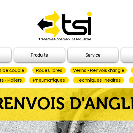
Produits
Service
s de couple
Roues libres
Vérins - Renvois d'angle
 - Paliers
Pneumatiques
Techniques linéaires
RENVOIS D'ANGL