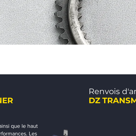
Renvois d'a
NER
DZ TRANSM
insi que le haut
rformances. Les