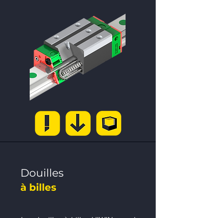
Douilles
à billes